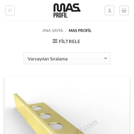
İçeriğe
atla
ANA SAYFA
/
MAS PROFİL
FILTRELE