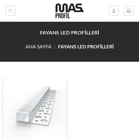
İçeriğe
atla
FAYANS LED PROFILLERI
ANA SAYFA
/
FAYANS LED PROFILLERI