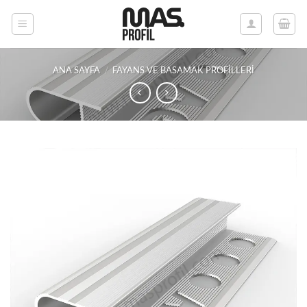
İçeriğe
atla
ANA SAYFA
/
FAYANS VE BASAMAK PROFILLERI