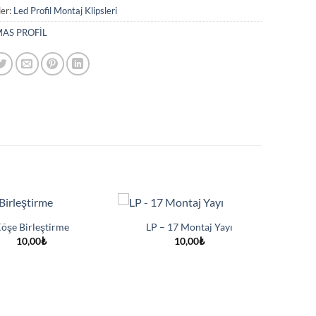
ler:
Led Profil Montaj Klipsleri
AS PROFİL
öşe Birleştirme
LP – 17 Montaj Yayı
10,00
₺
10,00
₺