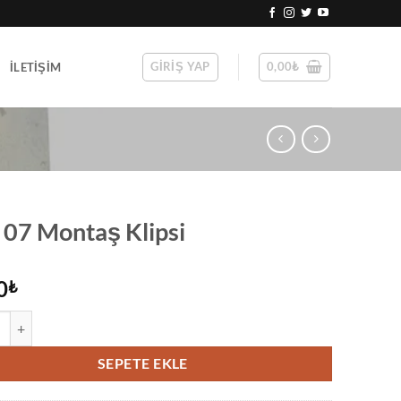
GIRIŞ YAP
0,00
₺
İLETIŞIM
 07 Montaş Klipsi
0
₺
Montaş Klipsi adet
SEPETE EKLE