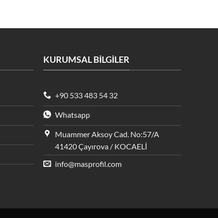
KURUMSAL BİLGİLER
+90 533 483 54 32
Whatsapp
Muammer Aksoy Cad. No:57/A
41420 Çayırova / KOCAELİ
info@masprofil.com