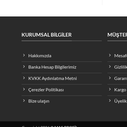
KURUMSAL BİLGİLER
MÜŞTER
Hakkımızda
Mesafe
Banka Hesap Bilgilerimiz
Gizlili
KVKK Aydınlatma Metni
Garant
Çerezler Politikası
Kargo 
Bize ulaşın
Üyelik