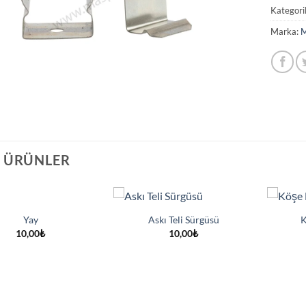
Kategori
Marka:
M
I ÜRÜNLER
Yay
Askı Teli Sürgüsü
K
10,00
₺
10,00
₺