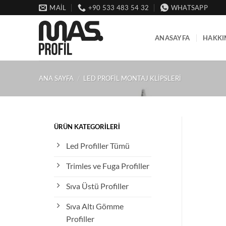
İçeriğe
MAİL
+90 533 483 54 32
WHATSAPP
atla
ANASAYFA
HAKKI
ANA SAYFA
/
LED PROFIL MONTAJ KLIPSLERI
ÜRÜN KATEGORILERI
Led Profiller Tümü
Trimles ve Fuga Profiller
Sıva Üstü Profiller
Sıva Altı Gömme
Profiller