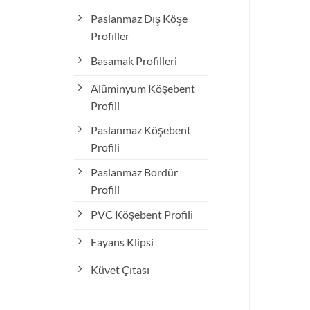
Paslanmaz Dış Köşe
Profiller
– 11 Montaj Klipsi
LP – 08 Montaj Klipsi
10,00
₺
10,00
₺
Basamak Profilleri
Alüminyum Köşebent
Profili
Paslanmaz Köşebent
Profili
Paslanmaz Bordür
Profili
PVC Köşebent Profili
Fayans Klipsi
Küvet Çıtası