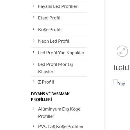
Fayans Led Profilleri
Etanj Profili
Köşe Profili
Neon Led Profil
Led Profil Yan Kapaklar
Led Profil Montaj
İLGIL
Klipsleri
Z Profili
FAYANS VE BASAMAK
PROFİLLERİ
Alüminyum Dış Köşe
Profiller
PVC Dış Köşe Profiller