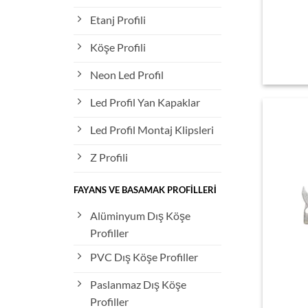
Etanj Profili
Köşe Profili
Neon Led Profil
Led Profil Yan Kapaklar
Led Profil Montaj Klipsleri
Z Profili
FAYANS VE BASAMAK PROFİLLERİ
Alüminyum Dış Köşe
Profiller
PVC Dış Köşe Profiller
Paslanmaz Dış Köşe
Profiller