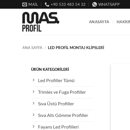
İçeriğe
MAİL
+90 533 483 54 32
WHATSAPP
atla
ANASAYFA
HAKKI
ANA SAYFA
/
LED PROFIL MONTAJ KLIPSLERI
ÜRÜN KATEGORILERI
Led Profiller Tümü
Trimles ve Fuga Profiller
Sıva Üstü Profiller
Sıva Altı Gömme Profiller
Fayans Led Profilleri