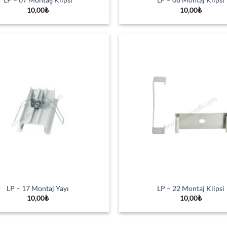
10,00
₺
10,00
₺
LP – 17 Montaj Yayı
LP – 22 Montaj Klipsi
10,00
₺
10,00
₺