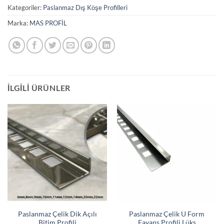
Kategoriler:
Paslanmaz Dış Köşe Profilleri
Marka:
MAS PROFİL
İLGILI ÜRÜNLER
Paslanmaz Çelik Dik Açılı
Paslanmaz Çelik U Form
Bitim Profili
Fayans Profili Lüks