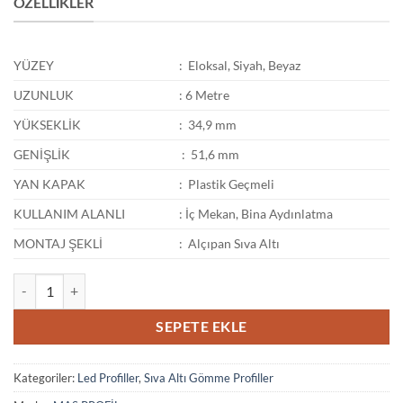
ÖZELLIKLER
YÜZEY
: Eloksal, Siyah, Beyaz
UZUNLUK
: 6 Metre
YÜKSEKLİK
: 34,9 mm
GENİŞLİK
: 51,6 mm
YAN KAPAK
: Plastik Geçmeli
KULLANIM ALANLI
: İç Mekan, Bina Aydınlatma
MONTAJ ŞEKLİ
: Alçıpan Sıva Altı
LP - 16 adet
SEPETE EKLE
Kategoriler:
Led Profiller
,
Sıva Altı Gömme Profiller