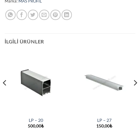
Marka:
MAS PROFİL
İLGILI ÜRÜNLER
LP – 20
LP – 27
500,00
₺
150,00
₺