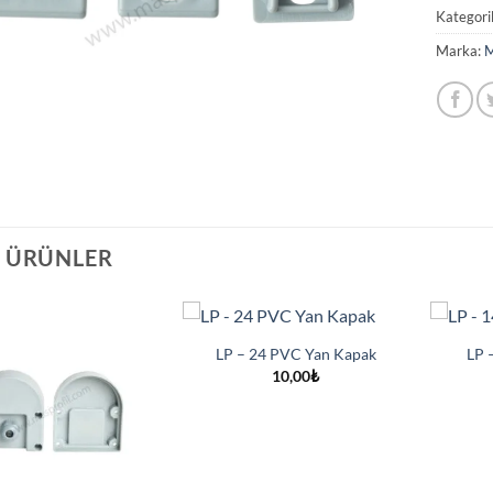
Kategori
Marka:
M
I ÜRÜNLER
LP – 24 PVC Yan Kapak
LP 
10,00
₺