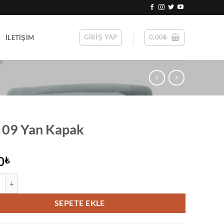
GIRIŞ YAP
0,00
₺
İLETIŞIM
 09 Yan Kapak
0
₺
Yan Kapak adet
SEPETE EKLE