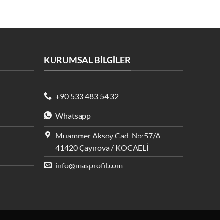
KURUMSAL BİLGİLER
+90 533 483 54 32
Whatsapp
Muammer Aksoy Cad. No:57/A
41420 Çayırova / KOCAELİ
info@masprofil.com