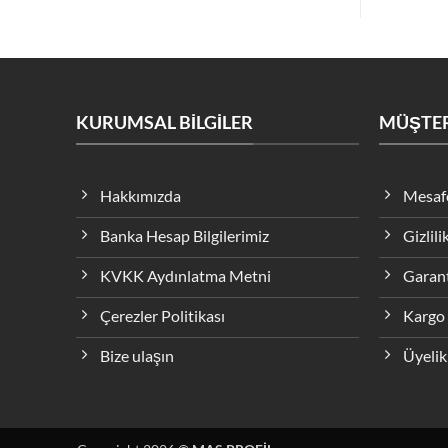
KURUMSAL BİLGİLER
MÜŞTER
Hakkımızda
Mesafe
Banka Hesap Bilgilerimiz
Gizlili
KVKK Aydınlatma Metni
Garant
Çerezler Politikası
Kargo 
Bize ulaşın
Üyelik