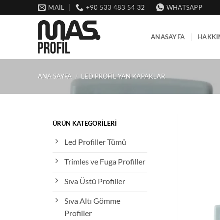
İçeriğe
MAİL
+90 533 483 54 32
WHATSAPP
atla
ANASAYFA
HAKKI
ANA SAYFA
/
LED PROFIL YAN KAPAKLAR
ÜRÜN KATEGORILERI
Led Profiller Tümü
Trimles ve Fuga Profiller
Sıva Üstü Profiller
Sıva Altı Gömme
Profiller