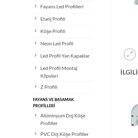
Fayans Led Profilleri
Etanj Profili
Köşe Profili
Neon Led Profil
Led Profil Yan Kapaklar
Led Profil Montaj
İLGIL
Klipsleri
Z Profili
– 13 Yan Kapak Gri
LP – 11 Yan Kapak
FAYANS VE BASAMAK
10,00
₺
10,00
₺
PROFİLLERİ
Alüminyum Dış Köşe
Profiller
PVC Dış Köşe Profiller