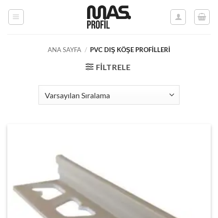
İçeriğe
atla
ANA SAYFA
/
PVC DIŞ KÖŞE PROFILLERI
FILTRELE